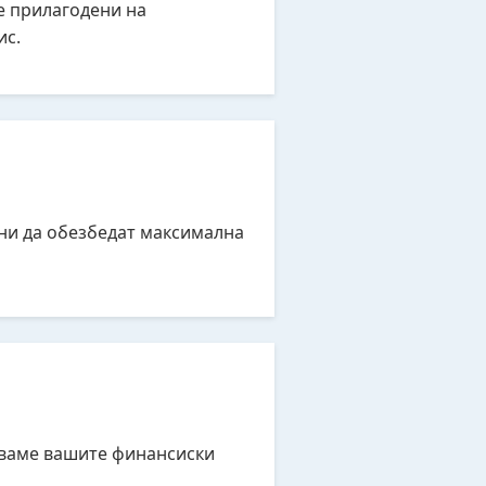
е прилагодени на
ис.
ни да обезбедат максимална
уваме вашите финансиски