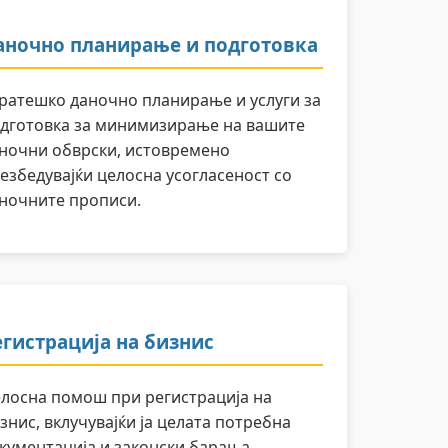
аночно планирање и подготовка
ратешко даночно планирање и услуги за
дготовка за минимизирање на вашите
ночни обврски, истовремено
езбедувајќи целосна усогласеност со
ночните прописи.
егистрација на бизнис
лосна помош при регистрација на
знис, вклучувајќи ја целата потребна
кументација и законски барања.