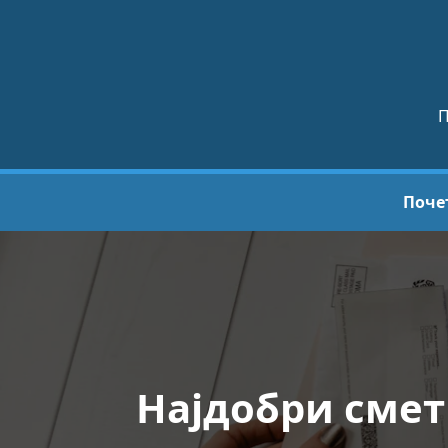
П
Поче
Најдобри смет