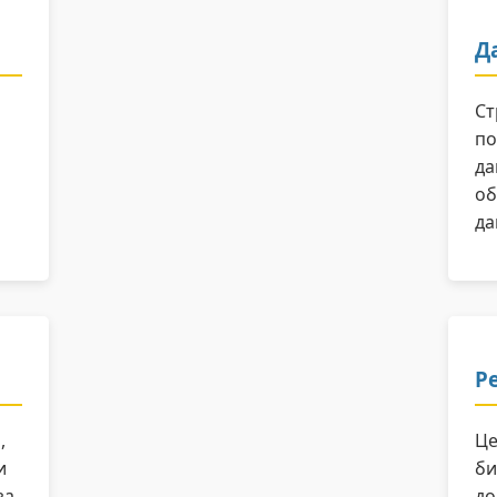
Д
Ст
по
да
об
да
Р
,
Це
и
би
за
до