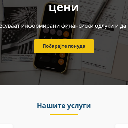
цени
есуваат информирани финансиски одлуки и да
Побарајте понуда
Нашите услуги