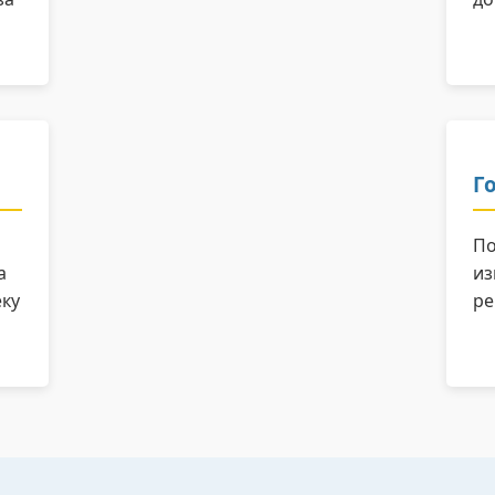
Г
По
а
из
еку
ре