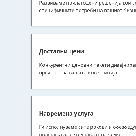
Развиваме прилагодени решенија кои с
специфичните потреби на вашиот бизн
Достапни цени
Конкурентни ценовни пакети дизајнира
вредност за вашата инвестиција.
Навремена услуга
Ги исполнуваме сите рокови и обезбед
прашања да се решаваат навремено.