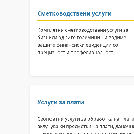
Сметководствени услуги
Комплетни сметководствени услуги за
бизниси од сите големини. Ги водиме
вашите финансиски евиденции со
прецизност и професионалност.
Услуги за плати
Сеопфатни услуги за обработка на плати
вклучувајќи пресметки на плати, даночн
задршки и генерирање на платни листи 