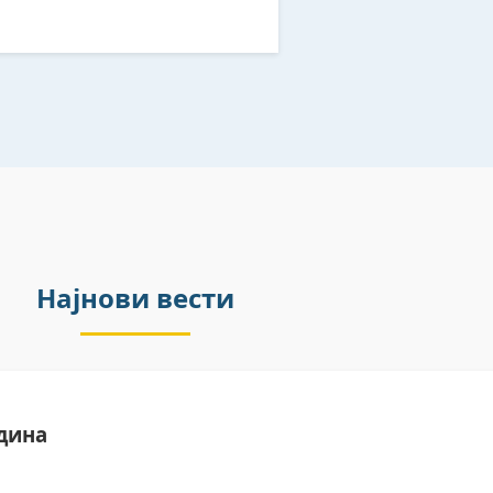
Најнови вести
дина