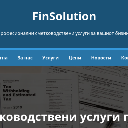
FinSolution
рофесионални сметководствени услуги за вашиот бизн
тна
За нас
Услуги
Цени
Новости
Ко
ководствени услуги