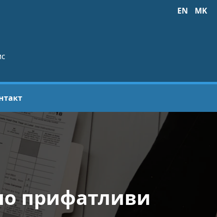
EN
MK
ис
нтакт
 по прифатливи